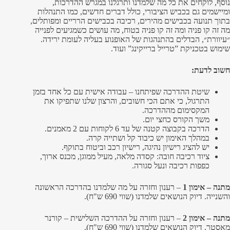
נוסף, לוקחים את כל מה שלמדנו ותרגלנו במגרש ההדרכות,
ומיישמים גם בכביש הציבורי, כולל דברים חדשים, כמו התנהלות
בתוך תנועה בכבישים מהירים, רכיבה בכבישים הרריים ומפותלים,
מה זה קו פניה ומה זה קו פניה בטוח, מה עושים כשמגיעים לפנייה
״עיוורת״, הבדלים בהתנהגות של האופנוע בעליה לעומת ירידה.
שימוש בטכניקת ”טרייל ברייקינג” ועוד.
חשוב לדעת:
שיטת ההדרכה שפיתחנו – עבודה אישית עם כל אחד בזמן
התרגול, כי אתם הכי חשובים, והרצון שלנו שתפיקו את
המקסימום מההדרכה.
משך הקורס כחצי יום.
הדרכה בקבוצה קטנה של עד 6 לקוחות עם 2 מאמנים.
במהלך האימון יש כיבוד קל ושתייה קרה.
יש להציג רישיון נהיגה, רישיון רכב וביטוח בתוקף.
ציוד רכיבה חובה: קסדה מלאה, מעיל ממוגן, מכנס ארוך,
כפפות רכיבה ונעל סגורה.
מתנה – אימון 1
– רענון וחזרה על מה שלמדנו בהדרכה הראשונה
והשנייה. דיוק הנושאים שלמדנו (שווי 690 ש"ח).
מתנה – אימון 2
– רענון וחזרה על ההדרכה השלישית – קורנר
מאסטר. דיוק הנושאים שלמדנו (שווי 690 ש"ח).