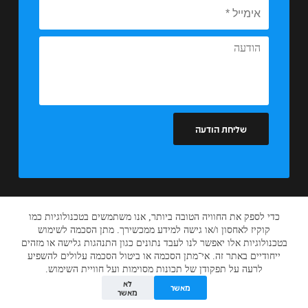
שליחת הודעה
כדי לספק את החוויה הטובה ביותר, אנו משתמשים בטכנולוגיות כמו
קוקיז לאחסון ו/או גישה למידע ממכשירך. מתן הסכמה לשימוש
הצהרת נגישות
בטכנולוגיות אלו יאפשר לנו לעבד נתונים כגון התנהגות גלישה או מזהים
תנאי שימוש
ייחודיים באתר זה. אי־מתן הסכמה או ביטול הסכמה עלולים להשפיע
מדיניות פרטיות
לרעה על תפקודן של תכונות מסוימות ועל חוויית השימוש.
2026 © משה פרחי. כל הזכויות שמורות.
לא
מאשר
עיצוב ופיתוח
אקס פרסום
מאשר