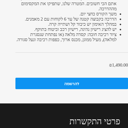
אתם הכי חשובים. המטרה שלנו, שתפיקו את המקסימום
מההדרכה.
משך הקורס כחצי יום.
הדרכה בקבוצה קטנה של עד 6 לקוחות עם 2 מאמנים.
במהלך האימון יש כיבוד קל ושתייה קרה.
יש להציג רישיון נהיגה, רישיון רכב וביטוח בתוקף.
ציוד רכיבה חובה: קסדה מלאה (או נפתחת שנסגרת
למלאה), מעיל ממוגן, מכנס ארוך, כפפות רכיבה ונעל סגורה.
₪
1,490.00
להרשמה
פרטי התקשרות