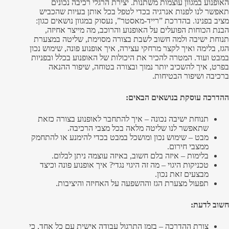
האופנוע במגוון עוצמות משתנות. יצירת הרגלי רכיבה נכונים
תאפשר לנו לפנות אנרגיה בכדי לטפל בכל אותן בעיות שהכביש
מציב בפנינו. בהדרכת ”רייד-מאסטר”, נעסוק במגוון נושאים כגון:
הבנת הכוחות הפועלים על האופנוע והרוכב, מה מייצר אחיזה,
תנוחת ישיבה ולמה חשוב לשבת בצורה מסוימת, שליטה במצערת
הגז, בלימה ואיך לקצר מרחקי עצירה, איך אופנוע פונה, שימוש נכון
במבט ועוד. המטרה להכיר את היכולות של האופנוע בכלל ובפניות
בפרט, איך להשכיב יותר נמוך ובצורה בטוחה, שיפור ההנאה
ברכיבה ושיפור הבטיחות.
ההדרכה עוסקת בנושאים הבאים:
תנוחת ישיבה נכונה – איך להתחבר לאופנוע בצורה כזאת
שתאפשר לנו שליטה מלאה בכל מצבי הרכיבה.
מבט – שימוש נכון ומושכל במבט בכדי להימנע או להתחמק
ממצבי חירום.
בלימות – איזה בלם חשוב, באיזה עוצמה ניתן לבלום.
טכניקות היגוי – מה זה היגוי נגדי? איך אופנוע פונה וכיצד
מבצעים זאת נכון.
תפעול מצערת הגז וההשפעה על האחיזה והיציבות.
חשוב לדעת:
צורת ההדרכה – בזמן התרגול עבודה אישית עם כל אחד, כי